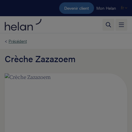
Aller au contenu principal
Devenir client
Mon Helan
fr
<
Précédent
Crèche Zazazoem