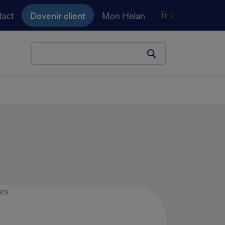
tact
Devenir client
Mon Helan
fr
Votre terme de recherche