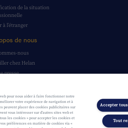
ication de la situation
ssionnelle
 à l’étranger
opos de nous
sommes-nous
iller chez Helan
e presse
tatuts
stions et réclamations
 web pour nous aider à faire fonctionner notre
améliorer votre expérience de navigation et à
Accepter tous
s peuvent placer des cookies publicitaires sur
vent vous intéresser sur d'autres sites web et
tous les cookies » pour accepter les cookies et
Tout re
vos préférences en matière de cookies via «
ue
Soumis au contrôle de l'OCM
Segmentation
Déclaration d'access