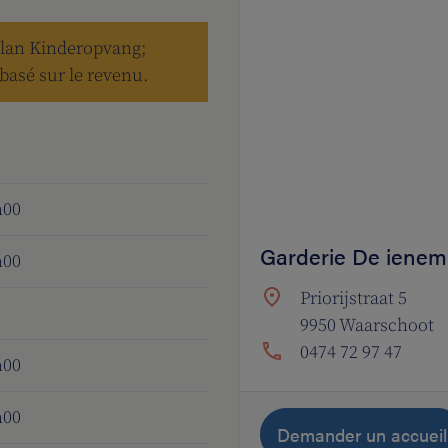
elan Kinderopvang;
basé sur le revenu.
h00
Garderie De ienem
h00
Priorijstraat 5
9950 Waarschoot
0474 72 97 47
h00
h00
Demander un accueil