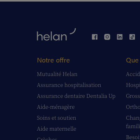
Notre offre
Que 
Mutualité Helan
Accid
Assurance hospitalisation
Hospi
Assurance dentaire Dentalia Up
Gross
Aide-ménagère
Ortho
Soins et soutien
Chang
famil
Aide maternelle
Besoi
Crèches