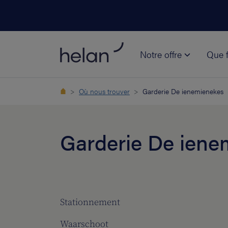
Notre offre
Que f
Où nous trouver
Garderie De ienemienekes
Garderie De iene
Stationnement
Waarschoot