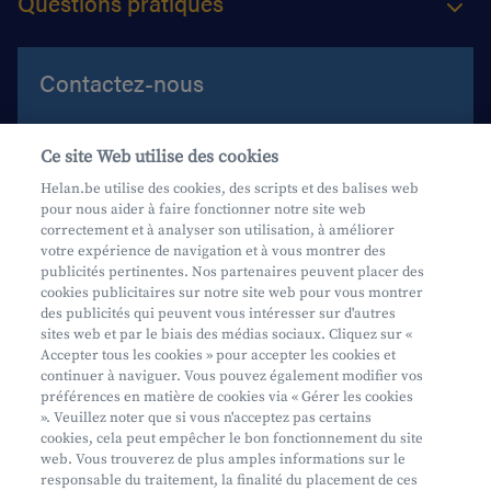
Questions pratiques
Contactez-nous
Aide et contact
Ce site Web utilise des cookies
Prenez rendez-vous
Helan.be utilise des cookies, des scripts et des balises web
pour nous aider à faire fonctionner notre site web
Où nous trouver
correctement et à analyser son utilisation, à améliorer
votre expérience de navigation et à vous montrer des
Phishing
publicités pertinentes. Nos partenaires peuvent placer des
cookies publicitaires sur notre site web pour vous montrer
des publicités qui peuvent vous intéresser sur d'autres
sites web et par le biais des médias sociaux. Cliquez sur «
Accepter tous les cookies » pour accepter les cookies et
continuer à naviguer. Vous pouvez également modifier vos
préférences en matière de cookies via « Gérer les cookies
Mifid
». Veuillez noter que si vous n'acceptez pas certains
cookies, cela peut empêcher le bon fonctionnement du site
Privacy
web. Vous trouverez de plus amples informations sur le
Info juridique
responsable du traitement, la finalité du placement de ces