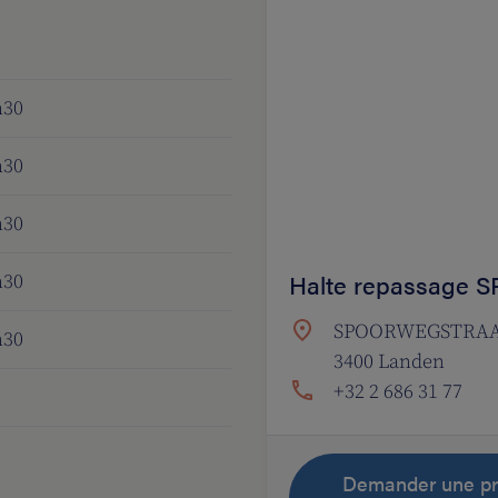
h30
h30
h30
Halte repassage
h30
SPOORWEGSTRAAT 
h30
3400 Landen
+32 2 686 31 77
Demander une pr