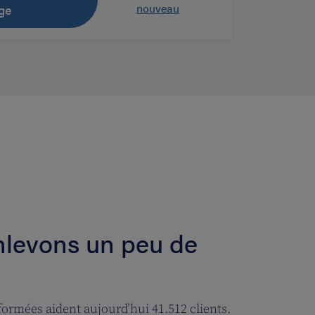
nouveau
ge
nlevons un peu de
ormées aident aujourd’hui 41.512 clients.