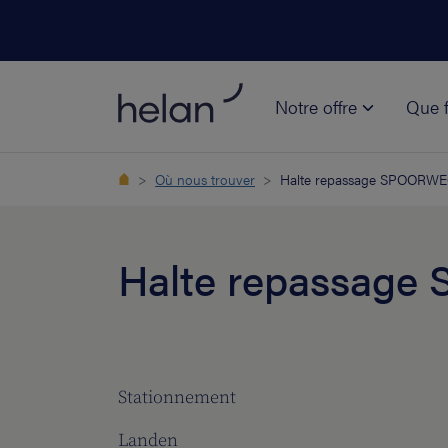
Notre offre
Que f
Où nous trouver
Halte repassage SPOORW
Halte repassag
Stationnement
Landen