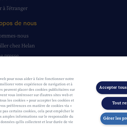
 à l’étranger
opos de nous
sommes-nous
iller chez Helan
e presse
tatuts
stions et réclamations
 web pour nous aider à faire fonctionner notre
améliorer votre expérience de navigation et à
Accepter tous
s peuvent placer des cookies publicitaires sur
vent vous intéresser sur d'autres sites web et
tous les cookies » pour accepter les cookies et
Tout re
vos préférences en matière de cookies via «
ue
Soumis au contrôle de l'OCM
Segmentation
Déclaration d'access
ez pas certains cookies, cela peut empêcher le
s amples informations sur le responsable du
Gérer les p
 données qu'ils collectent et leur durée de vie