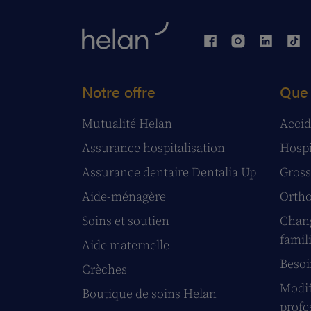
Notre offre
Que 
Mutualité Helan
Accid
Assurance hospitalisation
Hospi
Assurance dentaire Dentalia Up
Gross
Aide-ménagère
Ortho
Soins et soutien
Chang
famil
Aide maternelle
Besoi
Crèches
Modif
Boutique de soins Helan
profe