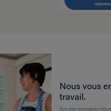
repassa
Nous vous e
travail.
Nos aide-ménagères bien f