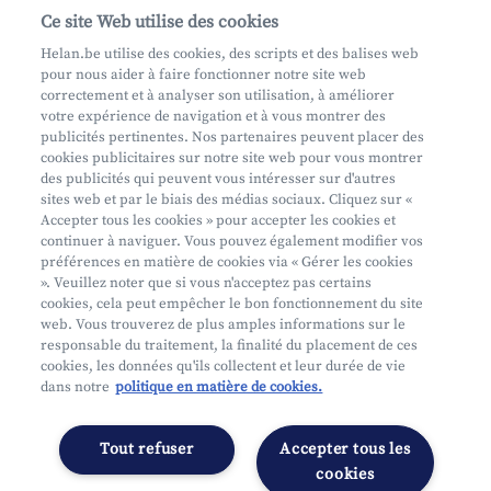
Contactez-nous
Ce site Web utilise des cookies
Helan.be utilise des cookies, des scripts et des balises web
pour nous aider à faire fonctionner notre site web
Aide et contact
correctement et à analyser son utilisation, à améliorer
votre expérience de navigation et à vous montrer des
Prendre rendez-vous
publicités pertinentes. Nos partenaires peuvent placer des
Où nous trouver
cookies publicitaires sur notre site web pour vous montrer
des publicités qui peuvent vous intéresser sur d'autres
sites web et par le biais des médias sociaux. Cliquez sur «
Accepter tous les cookies » pour accepter les cookies et
continuer à naviguer. Vous pouvez également modifier vos
préférences en matière de cookies via « Gérer les cookies
». Veuillez noter que si vous n'acceptez pas certains
cookies, cela peut empêcher le bon fonctionnement du site
Mifid
web. Vous trouverez de plus amples informations sur le
Privacy
responsable du traitement, la finalité du placement de ces
cookies, les données qu'ils collectent et leur durée de vie
Juridische info
dans notre
politique en matière de cookies.
Onderworpen aan de controle van CDZ
Segmentatie
Tout refuser
Accepter tous les
Gérer les préférences
cookies