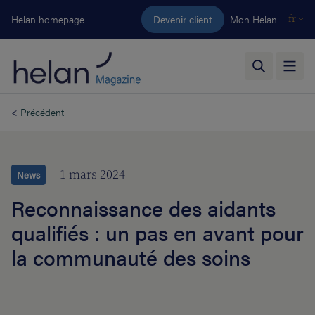
Aller au contenu principal
Helan homepage
Devenir client
Mon Helan
fr
<
Précédent
1 mars 2024
News
Reconnaissance des aidants
qualifiés : un pas en avant pour
la communauté des soins