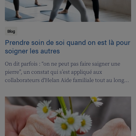
Blog
Prendre soin de soi quand on est là pour
soigner les autres
On dit parfois : “on ne peut pas faire saigner une
pierre”, un constat qui s’est appliqué aux
collaborateurs d'Helan Aide familiale tout au long
d’une année marquée par le coronavirus. C’est
pourquoi nous avons fait appel aux services de la
‘ligne d’oxygène’ pour donner l’occasion de souffler à
nos soignant(e)s, et leur permettre ainsi de pouvoir
encore mieux s’occuper de leurs clients.