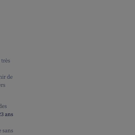
 très
nir de
ers
des
23 ans
e sans