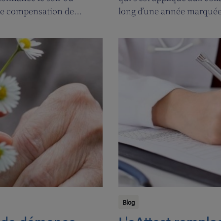
ne compensation de
long d’une année marquée 
rmaciens de garde.
avons fait appel aux servi
l’occasion de souffler à no
pouvoir encore mieux s’occ
Blog