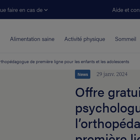
Aller au contenu principal
ue faire en cas de
Aide et con
Alimentation saine
Activité physique
Sommeil
’orthopédagogue de première ligne pour les enfants et les adolescents
29 janv. 2024
News
Offre gratu
psychologu
l’orthopéd
première li