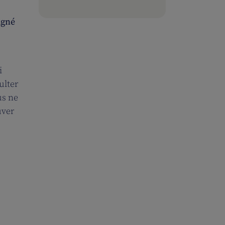
igné
s
i
ulter
us ne
uver