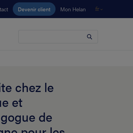
tact
Devenir client
Mon Helan
fr
Votre terme de recherche
ite chez le
e et
agogue de
gne pour les