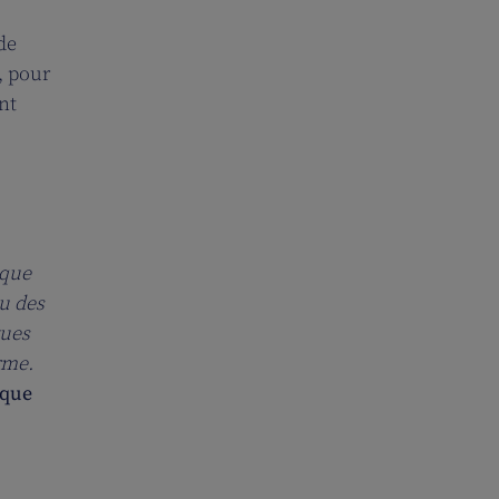
de
, pour
nt
 que
eu des
gues
rme.
ique