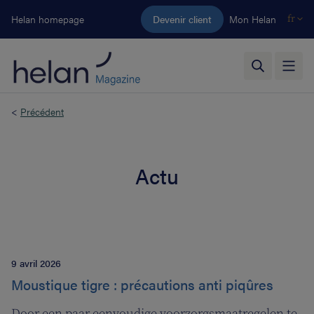
Aller au contenu principal
Helan homepage
Devenir client
Mon Helan
fr
<
Précédent
Actu
9 avril 2026
Moustique tigre : précautions anti piqûres
Door een paar eenvoudige voorzorgsmaatregelen te