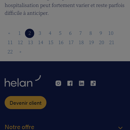
hospitalisation peut fortement varier et reste parfois
difficile à anticiper.
1
2
3
4
5
6
7
8
9
10
11
12
13
14
15
16
17
18
19
20
21
22
Devenir client
Notre offre