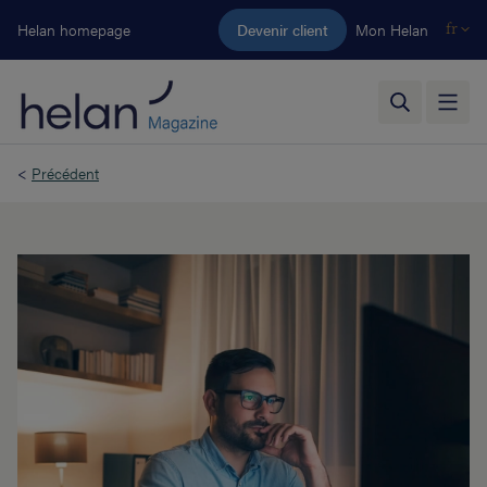
Aller au contenu principal
Helan homepage
Devenir client
Mon Helan
fr
<
Précédent