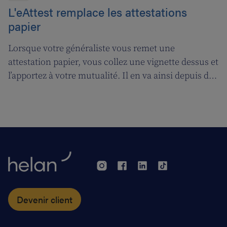
L'eAttest remplace les attestations
papier
Lorsque votre généraliste vous remet une
attestation papier, vous collez une vignette dessus et
l’apportez à votre mutualité. Il en va ainsi depuis des
décennies, mais tout cela prendra bientôt fin. A
partir du 1er janvier 2018, l’attestation électronique
(eAttest) verra le jour et cette évolution importante
vous facilitera grandement la vie.
Devenir client