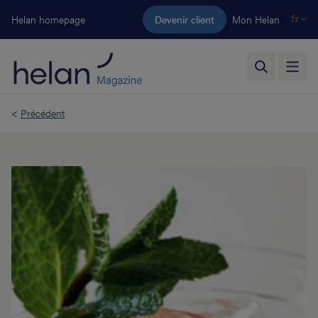
Aller au contenu principal
Helan homepage
Devenir client
Mon Helan
fr
<
Précédent