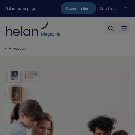
Aller au contenu principal
Helan homepage
Devenir client
Mon Helan
fr
<
Précédent