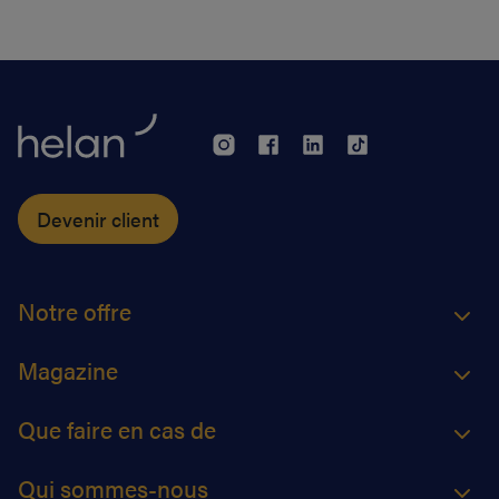
partir du 1er janvier 2018, l’attestation électronique
(eAttest) verra le jour et cette évolution importante
vous facilitera grandement la vie.
Devenir client
Notre offre
Magazine
Que faire en cas de
Qui sommes-nous