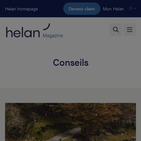
Aller au contenu principal
Helan homepage
Devenir client
Mon Helan
fr
Conseils