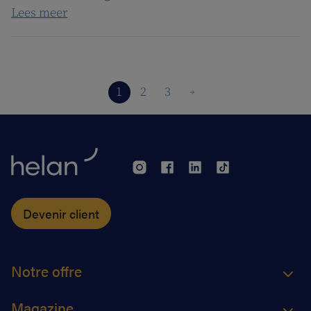
Lees meer
1
2
3
Devenir client
Notre offre
Magazine