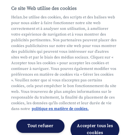
Contactez-nous
Ce site Web utilise des cookies
Helan.be utilise des cookies, des scripts et des balises web
pour nous aider à faire fonctionner notre site web
Aide et contact
correctement et à analyser son utilisation, à améliorer
votre expérience de navigation et à vous montrer des
Prendre rendez-vous
publicités pertinentes. Nos partenaires peuvent placer des
Où nous trouver
cookies publicitaires sur notre site web pour vous montrer
des publicités qui peuvent vous intéresser sur d'autres
sites web et par le biais des médias sociaux. Cliquez sur «
Accepter tous les cookies » pour accepter les cookies et
continuer à naviguer. Vous pouvez également modifier vos
préférences en matière de cookies via « Gérer les cookies
». Veuillez noter que si vous n'acceptez pas certains
cookies, cela peut empêcher le bon fonctionnement du site
Mifid
web. Vous trouverez de plus amples informations sur le
Privacy
responsable du traitement, la finalité du placement de ces
cookies, les données qu'ils collectent et leur durée de vie
Juridische info
dans notre
politique en matière de cookies.
Onderworpen aan de controle van CDZ
Segmentatie
Tout refuser
Accepter tous les
Gérer les préférences
cookies