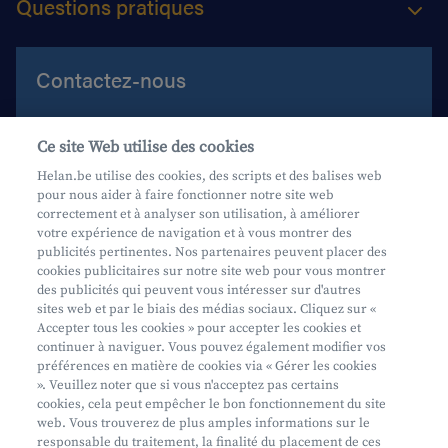
Questions pratiques
Contactez-nous
Aide et contact
Ce site Web utilise des cookies
Prenez rendez-vous
Helan.be utilise des cookies, des scripts et des balises web
pour nous aider à faire fonctionner notre site web
Où nous trouver
correctement et à analyser son utilisation, à améliorer
votre expérience de navigation et à vous montrer des
Phishing
publicités pertinentes. Nos partenaires peuvent placer des
cookies publicitaires sur notre site web pour vous montrer
des publicités qui peuvent vous intéresser sur d'autres
sites web et par le biais des médias sociaux. Cliquez sur «
Accepter tous les cookies » pour accepter les cookies et
continuer à naviguer. Vous pouvez également modifier vos
préférences en matière de cookies via « Gérer les cookies
Mifid
». Veuillez noter que si vous n'acceptez pas certains
cookies, cela peut empêcher le bon fonctionnement du site
Privacy
web. Vous trouverez de plus amples informations sur le
Info juridique
responsable du traitement, la finalité du placement de ces