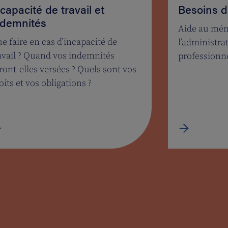
capacité de travail et
Besoins d
ndemnités
Aide au ména
e faire en cas d’incapacité de
l’administra
avail ? Quand vos indemnités
professionn
ront-elles versées ? Quels sont vos
oits et vos obligations ?