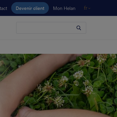
tact
Devenir client
Mon Helan
fr
Votre terme de recherche