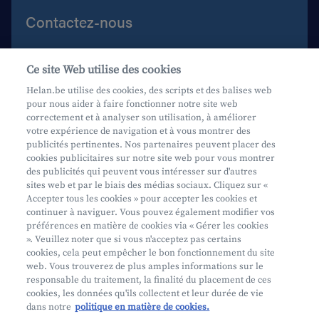
Contactez-nous
Aide et contact
Ce site Web utilise des cookies
Prenez rendez-vous
Helan.be utilise des cookies, des scripts et des balises web
pour nous aider à faire fonctionner notre site web
Où nous trouver
correctement et à analyser son utilisation, à améliorer
votre expérience de navigation et à vous montrer des
Phishing
publicités pertinentes. Nos partenaires peuvent placer des
cookies publicitaires sur notre site web pour vous montrer
des publicités qui peuvent vous intéresser sur d'autres
sites web et par le biais des médias sociaux. Cliquez sur «
Accepter tous les cookies » pour accepter les cookies et
continuer à naviguer. Vous pouvez également modifier vos
préférences en matière de cookies via « Gérer les cookies
Mifid
». Veuillez noter que si vous n'acceptez pas certains
cookies, cela peut empêcher le bon fonctionnement du site
Privacy
web. Vous trouverez de plus amples informations sur le
Info juridique
responsable du traitement, la finalité du placement de ces
cookies, les données qu'ils collectent et leur durée de vie
Soumis au contrôle de l'OCM
dans notre
politique en matière de cookies.
Segmentation