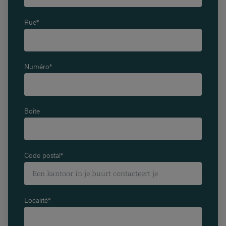
Rue*
Numéro*
Boîte
Code postal*
Localité*