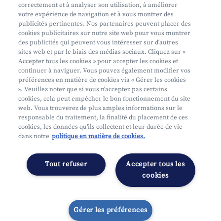
Planifiez un entretien personnalisé
correctement et à analyser son utilisation, à améliorer
votre expérience de navigation et à vous montrer des
Où nous trouver
publicités pertinentes. Nos partenaires peuvent placer des
cookies publicitaires sur notre site web pour vous montrer
des publicités qui peuvent vous intéresser sur d'autres
sites web et par le biais des médias sociaux. Cliquez sur «
Accepter tous les cookies » pour accepter les cookies et
continuer à naviguer. Vous pouvez également modifier vos
préférences en matière de cookies via « Gérer les cookies
Mifid
». Veuillez noter que si vous n'acceptez pas certains
cookies, cela peut empêcher le bon fonctionnement du site
Privacy
web. Vous trouverez de plus amples informations sur le
Info juridique
responsable du traitement, la finalité du placement de ces
cookies, les données qu'ils collectent et leur durée de vie
Soumis au contrôle de l'OCM
dans notre
politique en matière de cookies.
Segmentation
Déclaration d'accessibilité
Tout refuser
Accepter tous les
Gérer les préférences
cookies
Gérer les préférences