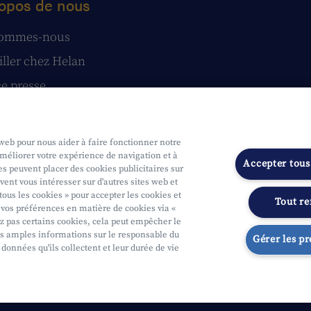
opos de nous
sommes-nous
iller chez Helan
e presse
tatuts
stions et réclamations
 web pour nous aider à faire fonctionner notre
améliorer votre expérience de navigation et à
Accepter tous
s peuvent placer des cookies publicitaires sur
vent vous intéresser sur d'autres sites web et
tous les cookies » pour accepter les cookies et
Tout re
vos préférences en matière de cookies via «
ue
Soumis au contrôle de l'OCM
Segmentation
Déclaration d'access
ez pas certains cookies, cela peut empêcher le
s amples informations sur le responsable du
Gérer les p
 données qu'ils collectent et leur durée de vie