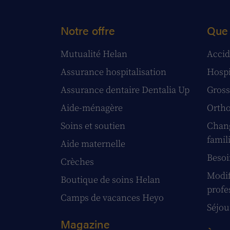
Notre offre
Que 
Mutualité Helan
Accid
Assurance hospitalisation
Hospi
Assurance dentaire Dentalia Up
Gross
Aide-ménagère
Ortho
Soins et soutien
Chang
famil
Aide maternelle
Besoi
Crèches
Modif
Boutique de soins Helan
profe
Camps de vacances Heyo
Séjour
Magazine