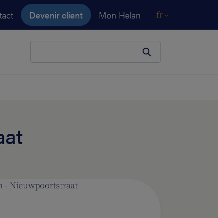
tact
Devenir client
Mon Helan
fr
Votre terme de recherche
aat