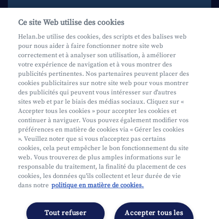
Aide et contact
Ce site Web utilise des cookies
Prenez rendez-vous
Helan.be utilise des cookies, des scripts et des balises web
pour nous aider à faire fonctionner notre site web
Où nous trouver
correctement et à analyser son utilisation, à améliorer
votre expérience de navigation et à vous montrer des
Phishing
publicités pertinentes. Nos partenaires peuvent placer des
cookies publicitaires sur notre site web pour vous montrer
des publicités qui peuvent vous intéresser sur d'autres
sites web et par le biais des médias sociaux. Cliquez sur «
Accepter tous les cookies » pour accepter les cookies et
continuer à naviguer. Vous pouvez également modifier vos
préférences en matière de cookies via « Gérer les cookies
Mifid
». Veuillez noter que si vous n'acceptez pas certains
cookies, cela peut empêcher le bon fonctionnement du site
Privacy
web. Vous trouverez de plus amples informations sur le
Info juridique
responsable du traitement, la finalité du placement de ces
cookies, les données qu'ils collectent et leur durée de vie
Soumis au contrôle de l'OCM
dans notre
politique en matière de cookies.
Segmentation
Déclaration d'accessibilité
Tout refuser
Accepter tous les