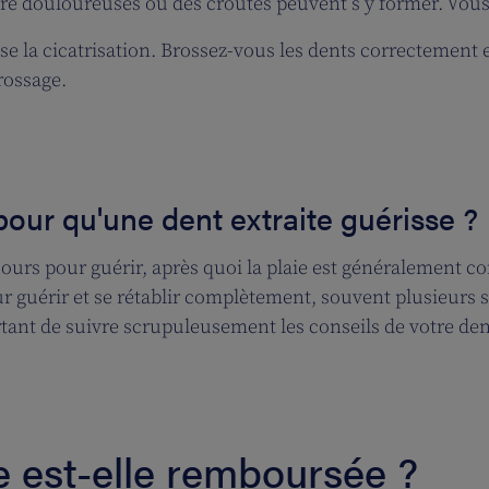
re douloureuses ou des croûtes peuvent s’y former. Vous 
se la cicatrisation. Brossez-vous les dents correctement e
rossage.
our qu'une dent extraite guérisse ?
 jours pour guérir, après quoi la plaie est généralement 
r guérir et se rétablir complètement, souvent plusieurs 
rtant de suivre scrupuleusement les conseils de votre den
re est-elle remboursée ?