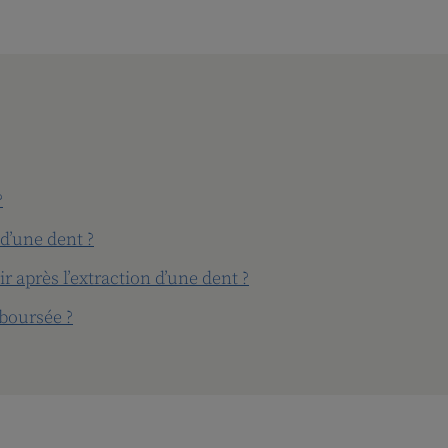
?
d’une dent ?
 après l’extraction d’une dent ?
mboursée ?