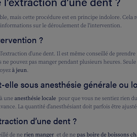
’extraction d’une dent ?
ble, mais cette procédure est en principe indolore. Cela r
nformations sur le déroulement de l'intervention.
tervention ?
extraction d’une dent. Il est même conseillé de prendr
ous ne pouvez pas manger pendant plusieurs heures. Seule 
soyez
à jeun
.
it-elle sous anesthésie générale ou l
 à une
anesthésie locale
pour que vous ne sentiez rien dur
’avance. La quantité d’anesthésiant doit parfois être ajusté
raction d’une dent ?
eillé de ne
rien manger
et de ne
pas boire de boissons c