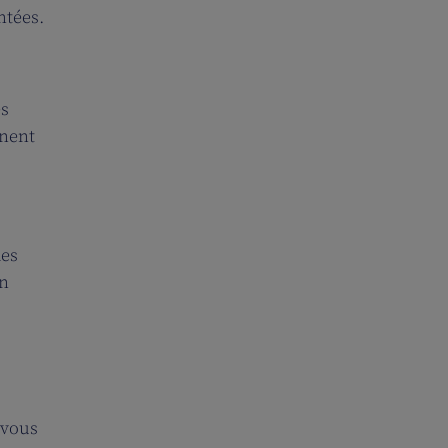
ntées.
es
nnent
les
on
 vous