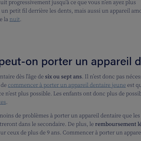
éduit progressivement jusqu’à ce que vous n’en ayez plus
un petit fil derrière les dents, mais aussi un appareil am
e la
nuit
.
 peut-on porter un appareil d
ntaire dès l’âge de
six ou sept ans
. Il n’est donc pas néce
e de
commencer à porter un appareil dentaire jeune
est q
 n’est plus possible. Les enfants ont donc plus de possibili
tes
.
moins de problèmes à porter un appareil dentaire que les
ntreront dans le secondaire. De plus, le
remboursement lé
our ceux de plus de 9 ans. Commencer à porter un apparei