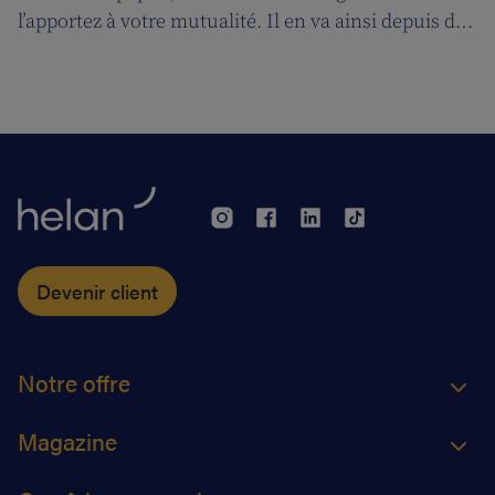
l’apportez à votre mutualité. Il en va ainsi depuis des
décennies, mais tout cela prendra bientôt fin. A
partir du 1er janvier 2018, l’attestation électronique
(eAttest) verra le jour et cette évolution importante
vous facilitera grandement la vie.
Devenir client
Notre offre
Magazine