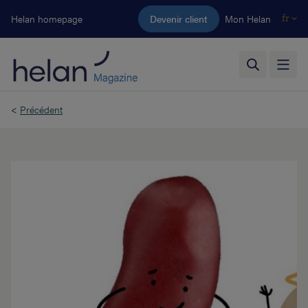
Aller au contenu principal
Helan homepage
Devenir client
Mon Helan
fr
<
Précédent