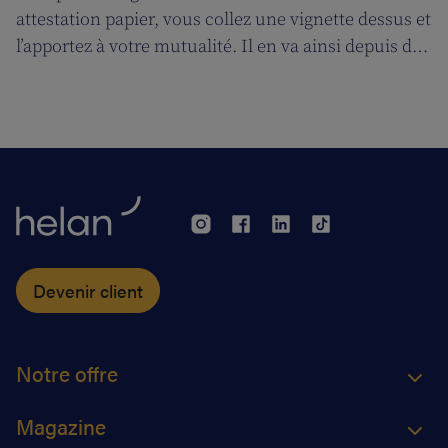
attestation papier, vous collez une vignette dessus et
l’apportez à votre mutualité. Il en va ainsi depuis des
décennies, mais tout cela prendra bientôt fin. A
partir du 1er janvier 2018, l’attestation électronique
(eAttest) verra le jour et cette évolution importante
vous facilitera grandement la vie.
Devenir client
Notre offre
Magazine