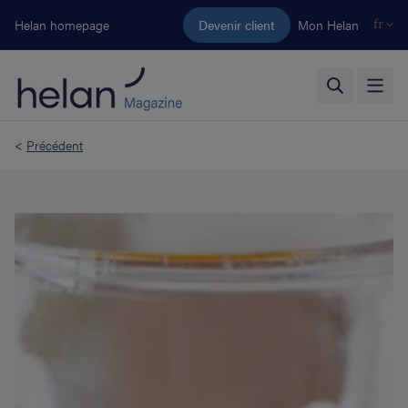
Aller au contenu principal
Helan homepage
Devenir client
Mon Helan
fr
<
Précédent