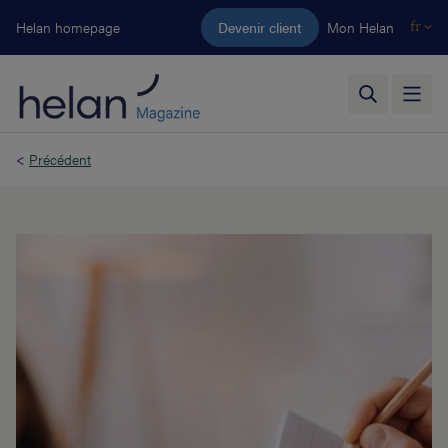
Aller au contenu principal
Helan homepage
Devenir client
Mon Helan
fr
<
Précédent