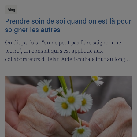
Blog
Prendre soin de soi quand on est là pour
soigner les autres
On dit parfois : “on ne peut pas faire saigner une
pierre”, un constat qui s’est appliqué aux
collaborateurs d'Helan Aide familiale tout au long
d’une année marquée par le coronavirus. C’est
pourquoi nous avons fait appel aux services de la
‘ligne d’oxygène’ pour donner l’occasion de souffler à
nos soignant(e)s, et leur permettre ainsi de pouvoir
encore mieux s’occuper de leurs clients.