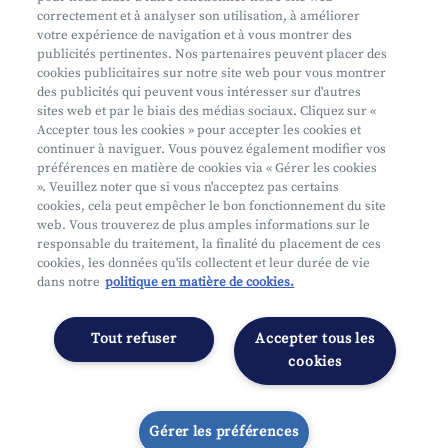
Aide et contact
correctement et à analyser son utilisation, à améliorer
votre expérience de navigation et à vous montrer des
Prendre rendez-vous
publicités pertinentes. Nos partenaires peuvent placer des
Où nous trouver
cookies publicitaires sur notre site web pour vous montrer
des publicités qui peuvent vous intéresser sur d'autres
sites web et par le biais des médias sociaux. Cliquez sur «
Accepter tous les cookies » pour accepter les cookies et
continuer à naviguer. Vous pouvez également modifier vos
préférences en matière de cookies via « Gérer les cookies
». Veuillez noter que si vous n'acceptez pas certains
cookies, cela peut empêcher le bon fonctionnement du site
Mifid
web. Vous trouverez de plus amples informations sur le
Privacy
responsable du traitement, la finalité du placement de ces
cookies, les données qu'ils collectent et leur durée de vie
Juridische info
dans notre
politique en matière de cookies.
Onderworpen aan de controle van CDZ
Segmentatie
Tout refuser
Accepter tous les
Gérer les préférences
cookies
Gérer les préférences