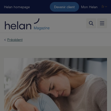
Aller au contenu principal
Helan homepage
Devenir client
Mon Helan
fr
<
Précédent