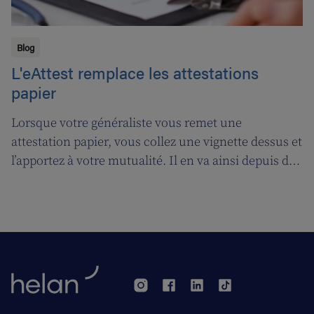
Blog
L'eAttest remplace les attestations
papier
Lorsque votre généraliste vous remet une
attestation papier, vous collez une vignette dessus et
l’apportez à votre mutualité. Il en va ainsi depuis des
décennies, mais tout cela prendra bientôt fin. A
partir du 1er janvier 2018, l’attestation électronique
(eAttest) verra le jour et cette évolution importante
vous facilitera grandement la vie.