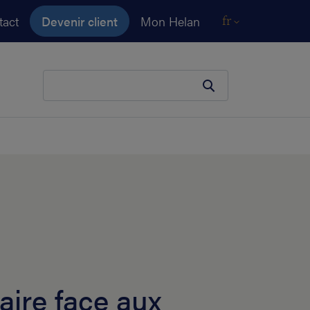
tact
Devenir client
Mon Helan
fr
Votre terme de recherche
ire face aux