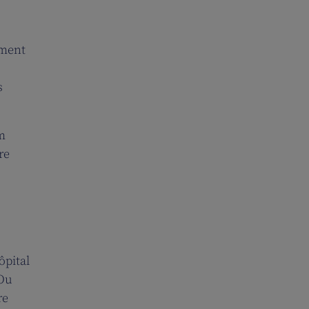
ement
s
m
re
ôpital
 Ou
re