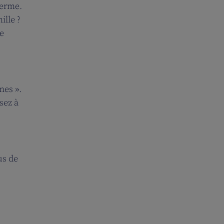
terme.
ille ?
se
mes ».
sez à
us de