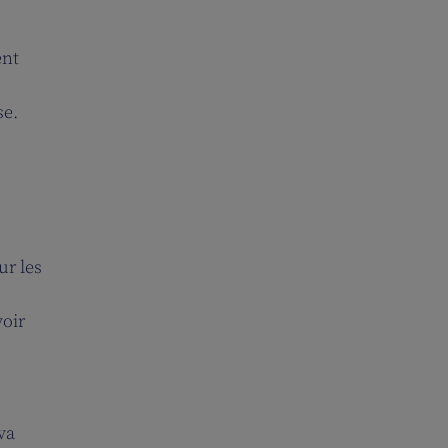
ent
se.
ur les
voir
va