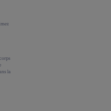
aimez
 corps
e
ans la