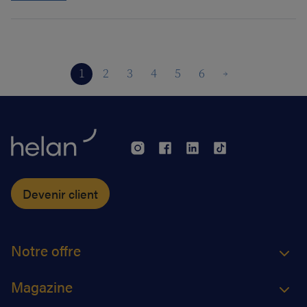
1
2
3
4
5
6
Devenir client
Notre offre
Magazine