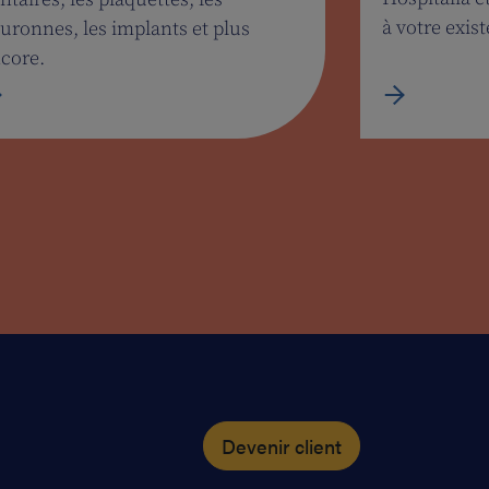
à votre exis
uronnes, les implants et plus
core.
Devenir client