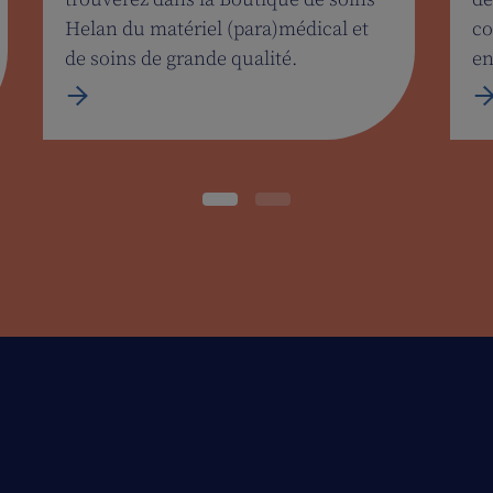
Helan du matériel (para)médical et
co
de soins de grande qualité.
en