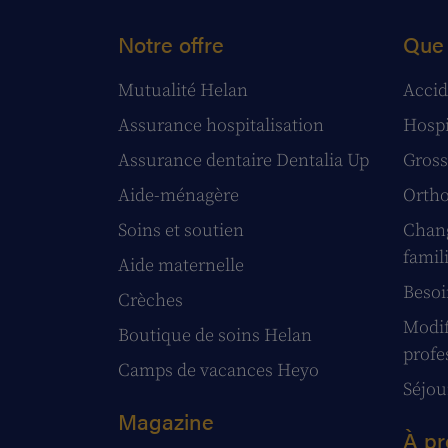
Notre offre
Que 
Mutualité Helan
Accid
Assurance hospitalisation
Hospi
Assurance dentaire Dentalia Up
Gross
Aide-ménagère
Ortho
Soins et soutien
Chang
famil
Aide maternelle
Besoi
Crèches
Modif
Boutique de soins Helan
profe
Camps de vacances Heyo
Séjour
Magazine
À pr