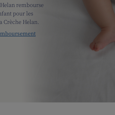
. Helan rembourse
nfant pour les
 la Crèche Helan.
 remboursement