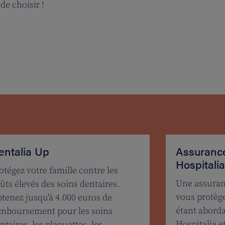
de choisir !
entalia Up
Assurance
Hospitalia
otégez votre famille contre les
Une assuran
ûts élevés des soins dentaires.
vous protèg
tenez jusqu'à 4.000 euros de
étant abord
mboursement pour les soins
Hospitalia e
ntaires, les plaquettes, les