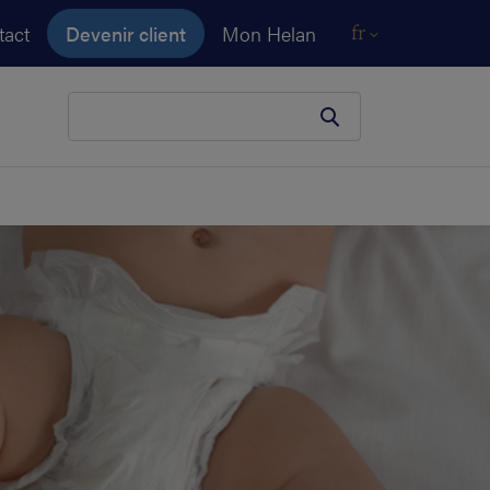
tact
Devenir client
Mon Helan
fr
Votre terme de recherche