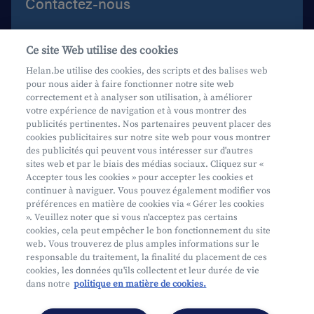
Contactez-nous
Aide et contact
Ce site Web utilise des cookies
Prenez rendez-vous
Helan.be utilise des cookies, des scripts et des balises web
pour nous aider à faire fonctionner notre site web
Où nous trouver
correctement et à analyser son utilisation, à améliorer
votre expérience de navigation et à vous montrer des
Phishing
publicités pertinentes. Nos partenaires peuvent placer des
cookies publicitaires sur notre site web pour vous montrer
des publicités qui peuvent vous intéresser sur d'autres
sites web et par le biais des médias sociaux. Cliquez sur «
Accepter tous les cookies » pour accepter les cookies et
continuer à naviguer. Vous pouvez également modifier vos
préférences en matière de cookies via « Gérer les cookies
Mifid
». Veuillez noter que si vous n'acceptez pas certains
cookies, cela peut empêcher le bon fonctionnement du site
Privacy
web. Vous trouverez de plus amples informations sur le
Info juridique
responsable du traitement, la finalité du placement de ces
cookies, les données qu'ils collectent et leur durée de vie
Soumis au contrôle de l'OCM
dans notre
politique en matière de cookies.
Segmentation
Déclaration d'accessibilité