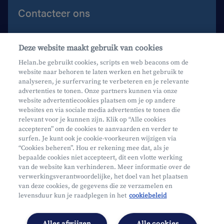
Contacteer ons
Contacteer ons
Deze website maakt gebruik van cookies
Maak een afspraak
Helan.be gebruikt cookies, scripts en web beacons om de
website naar behoren te laten werken en het gebruik te
Waar vind je ons?
analyseren, je surfervaring te verbeteren en je relevante
advertenties te tonen. Onze partners kunnen via onze
website advertentiecookies plaatsen om je op andere
websites en via sociale media advertenties te tonen die
relevant voor je kunnen zijn. Klik op “Alle cookies
accepteren” om de cookies te aanvaarden en verder te
surfen. Je kunt ook je cookie-voorkeuren wijzigen via
Mifid
“Cookies beheren”. Hou er rekening mee dat, als je
bepaalde cookies niet accepteert, dit een vlotte werking
Privacy
van de website kan verhinderen. Meer informatie over de
Juridische info
verwerkingsverantwoordelijke, het doel van het plaatsen
van deze cookies, de gegevens die ze verzamelen en
Onderworpen aan de controle van CDZ
levensduur kun je raadplegen in het
cookiebeleid
Segmentatie
Toegankelijkheidsverklaring