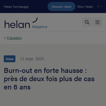
Aller au contenu principal
Helan homepage
Devenir client
Mon Helan
fr
<
Précédent
11 sept. 2025
News
Burn-out en forte hausse :
près de deux fois plus de cas
en 6 ans