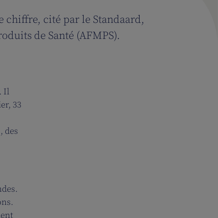
chiffre, cité par le Standaard,
Produits de Santé (AFMPS).
 Il
er, 33
, des
ndes.
ons.
ient