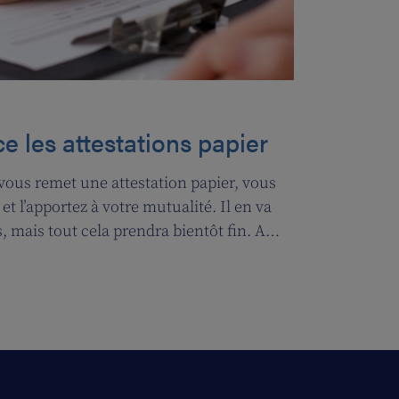
e les attestations papier
vous remet une attestation papier, vous
et l’apportez à votre mutualité. Il en va
, mais tout cela prendra bientôt fin. A
l’attestation électronique (eAttest) verra le
portante vous facilitera grandement la vie.