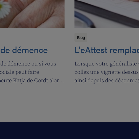
Blog
s de démence
L'eAttest remplac
 de démence ou si vous
Lorsque votre généraliste 
ociale peut faire
collez une vignette dessus 
eute Katja de Cordt alors
ainsi depuis des décennies
 et Maurice.
partir du 1er janvier 2018, 
jour et cette évolution im