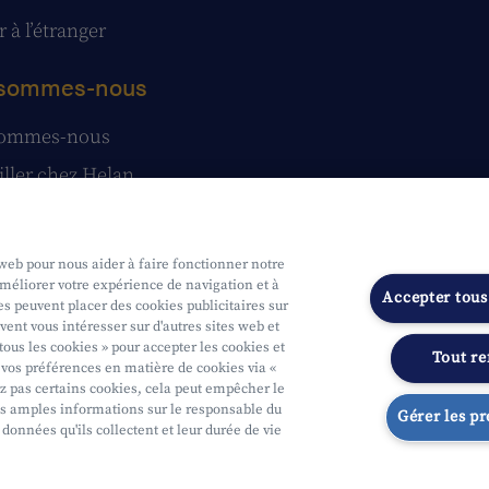
 à l’étranger
 sommes-nous
sommes-nous
iller chez Helan
e presse
tatuts
 web pour nous aider à faire fonctionner notre
améliorer votre expérience de navigation et à
Accepter tous
s peuvent placer des cookies publicitaires sur
vent vous intéresser sur d'autres sites web et
tous les cookies » pour accepter les cookies et
Tout re
vos préférences en matière de cookies via «
ridische info
Onderworpen aan de controle van CDZ
Segmentatie
ez pas certains cookies, cela peut empêcher le
s amples informations sur le responsable du
Gérer les p
 données qu'ils collectent et leur durée de vie