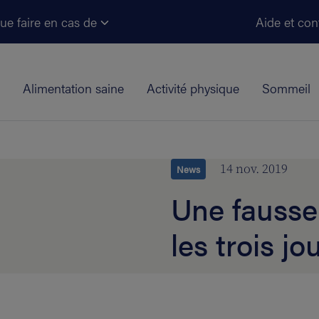
Aller au contenu principal
ue faire en cas de
Aide et con
Alimentation saine
Activité physique
Sommeil
14 nov. 2019
News
Une fausse
les trois jo