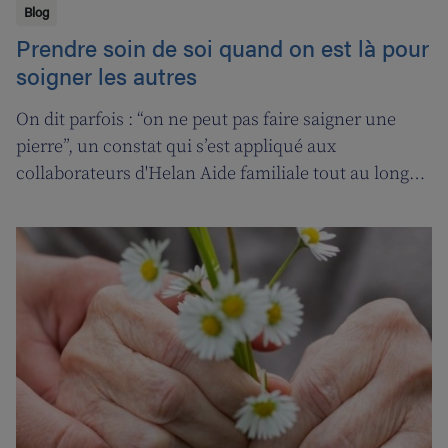
Blog
Prendre soin de soi quand on est là pour
soigner les autres
On dit parfois : “on ne peut pas faire saigner une
pierre”, un constat qui s’est appliqué aux
collaborateurs d'Helan Aide familiale tout au long
d’une année marquée par le coronavirus. C’est
pourquoi nous avons fait appel aux services de la
‘ligne d’oxygène’ pour donner l’occasion de souffler à
nos soignant(e)s, et leur permettre ainsi de pouvoir
encore mieux s’occuper de leurs clients.