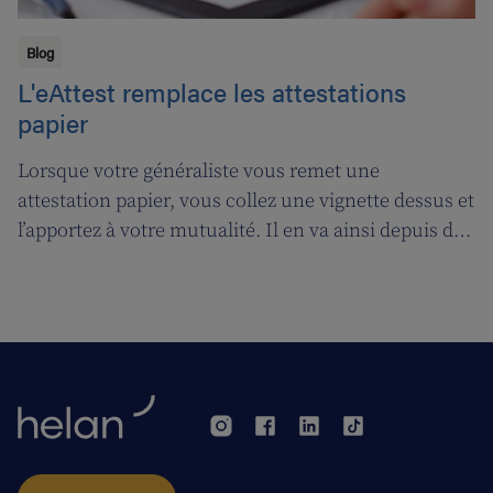
Blog
L'eAttest remplace les attestations
papier
Lorsque votre généraliste vous remet une
attestation papier, vous collez une vignette dessus et
l’apportez à votre mutualité. Il en va ainsi depuis des
décennies, mais tout cela prendra bientôt fin. A
partir du 1er janvier 2018, l’attestation électronique
(eAttest) verra le jour et cette évolution importante
vous facilitera grandement la vie.