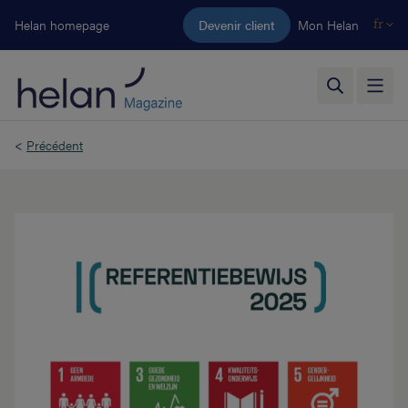
Aller au contenu principal
Helan homepage
Devenir client
Mon Helan
fr
<
Précédent