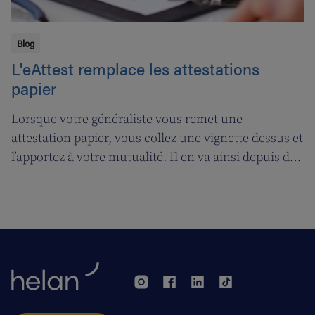
Blog
L'eAttest remplace les attestations
papier
Lorsque votre généraliste vous remet une
attestation papier, vous collez une vignette dessus et
l’apportez à votre mutualité. Il en va ainsi depuis des
décennies, mais tout cela prendra bientôt fin. A
partir du 1er janvier 2018, l’attestation électronique
(eAttest) verra le jour et cette évolution importante
vous facilitera grandement la vie.