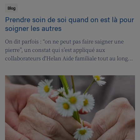
Blog
Prendre soin de soi quand on est là pour
soigner les autres
On dit parfois : “on ne peut pas faire saigner une
pierre”, un constat qui s’est appliqué aux
collaborateurs d'Helan Aide familiale tout au long
d’une année marquée par le coronavirus. C’est
pourquoi nous avons fait appel aux services de la
‘ligne d’oxygène’ pour donner l’occasion de souffler à
nos soignant(e)s, et leur permettre ainsi de pouvoir
encore mieux s’occuper de leurs clients.