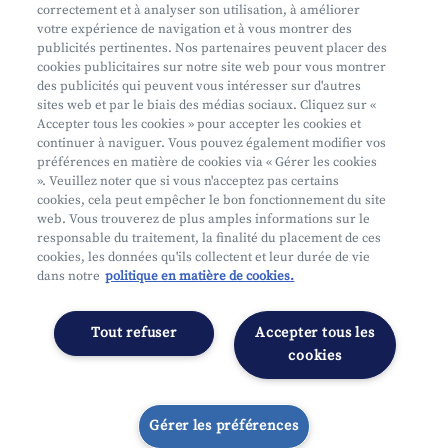
correctement et à analyser son utilisation, à améliorer
votre expérience de navigation et à vous montrer des
Prendre rendez-vous
publicités pertinentes. Nos partenaires peuvent placer des
Où nous trouver
cookies publicitaires sur notre site web pour vous montrer
des publicités qui peuvent vous intéresser sur d'autres
sites web et par le biais des médias sociaux. Cliquez sur «
Accepter tous les cookies » pour accepter les cookies et
continuer à naviguer. Vous pouvez également modifier vos
préférences en matière de cookies via « Gérer les cookies
». Veuillez noter que si vous n'acceptez pas certains
cookies, cela peut empêcher le bon fonctionnement du site
Mifid
web. Vous trouverez de plus amples informations sur le
Privacy
responsable du traitement, la finalité du placement de ces
cookies, les données qu'ils collectent et leur durée de vie
Juridische info
dans notre
politique en matière de cookies.
Onderworpen aan de controle van CDZ
Segmentatie
Tout refuser
Accepter tous les
Gérer les préférences
cookies
Gérer les préférences