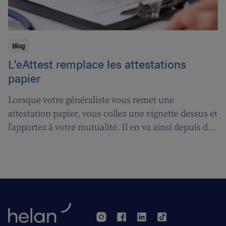
Blog
L'eAttest remplace les attestations
papier
Lorsque votre généraliste vous remet une
attestation papier, vous collez une vignette dessus et
l’apportez à votre mutualité. Il en va ainsi depuis des
décennies, mais tout cela prendra bientôt fin. A
partir du 1er janvier 2018, l’attestation électronique
(eAttest) verra le jour et cette évolution importante
vous facilitera grandement la vie.