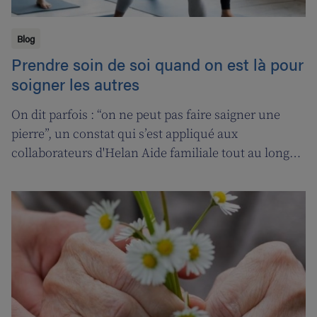
Blog
Prendre soin de soi quand on est là pour
soigner les autres
On dit parfois : “on ne peut pas faire saigner une
pierre”, un constat qui s’est appliqué aux
collaborateurs d'Helan Aide familiale tout au long
d’une année marquée par le coronavirus. C’est
pourquoi nous avons fait appel aux services de la
‘ligne d’oxygène’ pour donner l’occasion de souffler à
nos soignant(e)s, et leur permettre ainsi de pouvoir
encore mieux s’occuper de leurs clients.