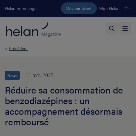
Aller au contenu principal
Helan homepage
Devenir client
Mon Helan
fr
<
Précédent
11 avr. 2025
News
Réduire sa consommation de
benzodiazépines : un
accompagnement désormais
remboursé