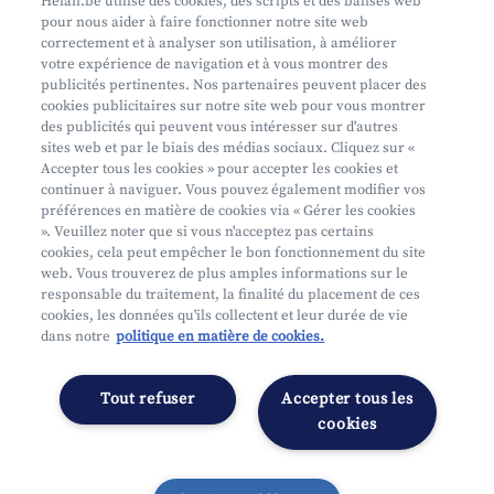
Helan.be utilise des cookies, des scripts et des balises web
pour nous aider à faire fonctionner notre site web
Aide et contact
correctement et à analyser son utilisation, à améliorer
votre expérience de navigation et à vous montrer des
Prendre rendez-vous
publicités pertinentes. Nos partenaires peuvent placer des
Où nous trouver
cookies publicitaires sur notre site web pour vous montrer
des publicités qui peuvent vous intéresser sur d'autres
sites web et par le biais des médias sociaux. Cliquez sur «
Accepter tous les cookies » pour accepter les cookies et
continuer à naviguer. Vous pouvez également modifier vos
préférences en matière de cookies via « Gérer les cookies
». Veuillez noter que si vous n'acceptez pas certains
cookies, cela peut empêcher le bon fonctionnement du site
Mifid
web. Vous trouverez de plus amples informations sur le
Privacy
responsable du traitement, la finalité du placement de ces
cookies, les données qu'ils collectent et leur durée de vie
Juridische info
dans notre
politique en matière de cookies.
Onderworpen aan de controle van CDZ
Segmentatie
Tout refuser
Accepter tous les
Gérer les préférences
cookies