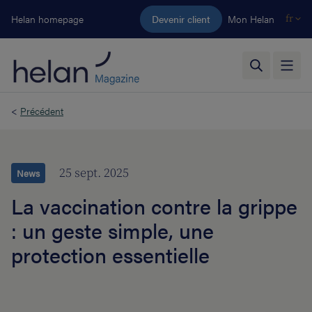
Aller au contenu principal
Helan homepage
Devenir client
Mon Helan
fr
<
Précédent
25 sept. 2025
News
La vaccination contre la grippe
: un geste simple, une
protection essentielle