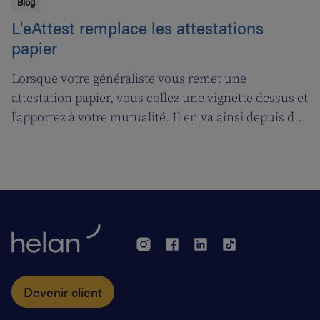
Blog
L'eAttest remplace les attestations
papier
Lorsque votre généraliste vous remet une
attestation papier, vous collez une vignette dessus et
l’apportez à votre mutualité. Il en va ainsi depuis des
décennies, mais tout cela prendra bientôt fin. A
partir du 1er janvier 2018, l’attestation électronique
(eAttest) verra le jour et cette évolution importante
vous facilitera grandement la vie.
Devenir client