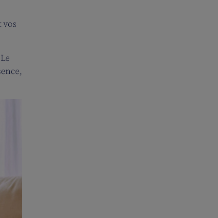
t vos
 Le
sence,