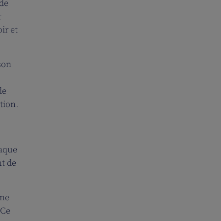
 de
t
ir et
son
de
tion.
haque
t de
une
 Ce