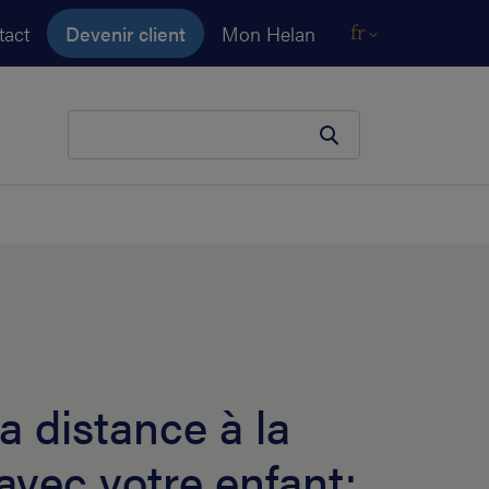
tact
Devenir client
Mon Helan
fr
Votre terme de recherche
a distance à la
avec votre enfant: