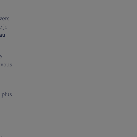
vers
e je
eau
e
z-vous
e plus