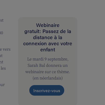
st
Webinaire
gratuit: Passez de la
30
distance à la
connexion avec votre
enfant
e vers
nt
Le mardi 9 septembre,
nt
Sarah Bal donnera un
 les
webinaire sur ce thème.
(en néerlandais)
our
Inscrivez-vous