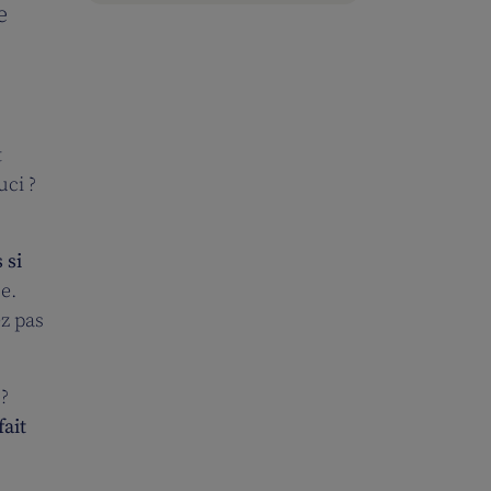
e
t
uci ?
 si
e.
z pas
 ?
fait