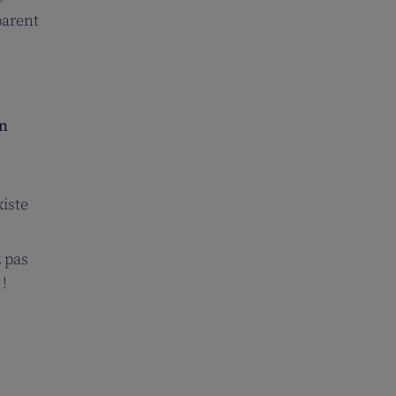
parent
on
iste
z pas
 !