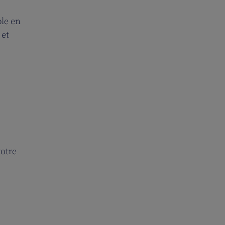
ble en
 et
otre