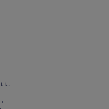
n
 kilos
our
e