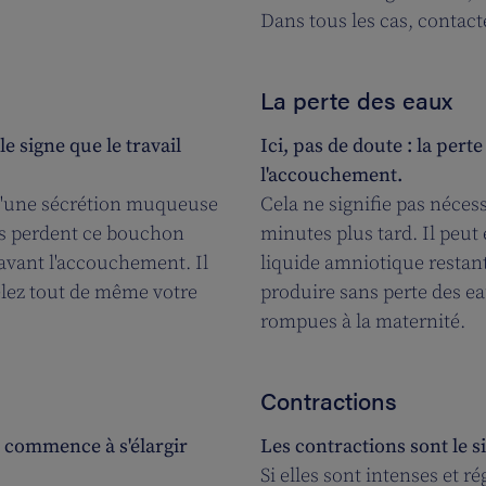
Dans tous les cas, contac
La perte des eaux
 signe que le travail
Ici, pas de doute : la per
l'accouchement.
 d'une sécrétion muqueuse
Cela ne signifie pas néces
es perdent ce bouchon
minutes plus tard. Il peut
avant l'accouchement. Il
liquide amniotique restan
elez tout de même votre
produire sans perte des e
rompues à la maternité.
Contractions
us commence à s'élargir
Les contractions sont le s
Si elles sont intenses et r