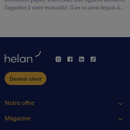
l’apportez à votre mutualité. Il en va ainsi depuis des
décennies, mais tout cela prendra bientôt fin. A
partir du 1er janvier 2018, l’attestation électronique
(eAttest) verra le jour et cette évolution importante
vous facilitera grandement la vie.
Devenir client
Notre offre
Magazine