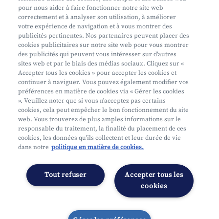
pour nous aider à faire fonctionner notre site web
Aide et contact
correctement et à analyser son utilisation, à améliorer
votre expérience de navigation et à vous montrer des
Prendre rendez-vous
publicités pertinentes. Nos partenaires peuvent placer des
Où nous trouver
cookies publicitaires sur notre site web pour vous montrer
des publicités qui peuvent vous intéresser sur d'autres
sites web et par le biais des médias sociaux. Cliquez sur «
Accepter tous les cookies » pour accepter les cookies et
continuer à naviguer. Vous pouvez également modifier vos
préférences en matière de cookies via « Gérer les cookies
». Veuillez noter que si vous n'acceptez pas certains
cookies, cela peut empêcher le bon fonctionnement du site
Mifid
web. Vous trouverez de plus amples informations sur le
Privacy
responsable du traitement, la finalité du placement de ces
cookies, les données qu'ils collectent et leur durée de vie
Juridische info
dans notre
politique en matière de cookies.
Onderworpen aan de controle van CDZ
Segmentatie
Tout refuser
Accepter tous les
Gérer les préférences
cookies