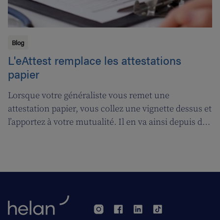
Blog
L'eAttest remplace les attestations
papier
Lorsque votre généraliste vous remet une
attestation papier, vous collez une vignette dessus et
l’apportez à votre mutualité. Il en va ainsi depuis des
décennies, mais tout cela prendra bientôt fin. A
partir du 1er janvier 2018, l’attestation électronique
(eAttest) verra le jour et cette évolution importante
vous facilitera grandement la vie.