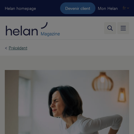
Aller au contenu principal
Helan homepage
Devenir client
Mon Helan
fr
<
Précédent