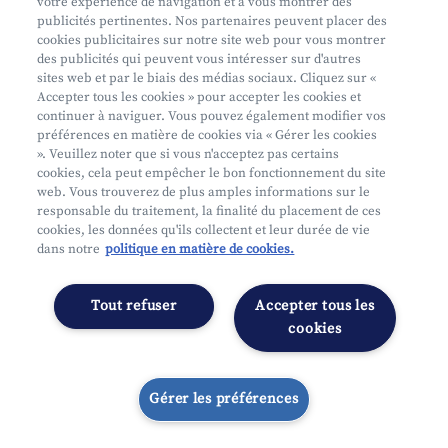
votre expérience de navigation et à vous montrer des
Tout savoir sur Dentalia Up
publicités pertinentes. Nos partenaires peuvent placer des
cookies publicitaires sur notre site web pour vous montrer
des publicités qui peuvent vous intéresser sur d'autres
sites web et par le biais des médias sociaux. Cliquez sur «
Accepter tous les cookies » pour accepter les cookies et
continuer à naviguer. Vous pouvez également modifier vos
préférences en matière de cookies via « Gérer les cookies
». Veuillez noter que si vous n'acceptez pas certains
Que faire en cas de?
cookies, cela peut empêcher le bon fonctionnement du site
web. Vous trouverez de plus amples informations sur le
responsable du traitement, la finalité du placement de ces
cookies, les données qu'ils collectent et leur durée de vie
dans notre
politique en matière de cookies.
Maladie, handicap ou accident
Tout refuser
Accepter tous les
cookies
Situations de vie
Dossier de mutualité
Gérer les préférences