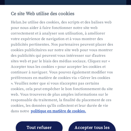
Aide et contact
Ce site Web utilise des cookies
Prenez rendez-vous
Helan.be utilise des cookies, des scripts et des balises web
pour nous aider à faire fonctionner notre site web
Où nous trouver
correctement et à analyser son utilisation, à améliorer
votre expérience de navigation et à vous montrer des
Phishing
publicités pertinentes. Nos partenaires peuvent placer des
cookies publicitaires sur notre site web pour vous montrer
des publicités qui peuvent vous intéresser sur d'autres
sites web et par le biais des médias sociaux. Cliquez sur «
Accepter tous les cookies » pour accepter les cookies et
continuer à naviguer. Vous pouvez également modifier vos
préférences en matière de cookies via « Gérer les cookies
Mifid
». Veuillez noter que si vous n'acceptez pas certains
cookies, cela peut empêcher le bon fonctionnement du site
Privacy
web. Vous trouverez de plus amples informations sur le
Info juridique
responsable du traitement, la finalité du placement de ces
cookies, les données qu'ils collectent et leur durée de vie
Soumis au contrôle de l'OCM
dans notre
politique en matière de cookies.
Segmentation
Déclaration d'accessibilité
Tout refuser
Accepter tous les