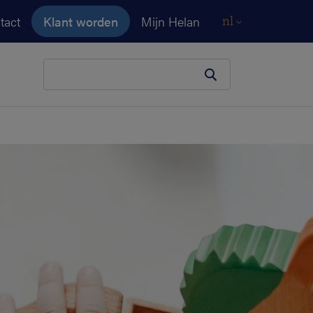
tact
Klant worden
Mijn Helan
nl
Je zoekopdracht