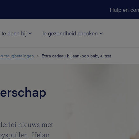
Ga naar de hoofdinhoud
Hulp en con
 te doen bij
Je gezondheid checken
n terugbetalingen
Extra cadeau bij aankoop baby-uitzet
gerschap
llerlei nieuws met
byspullen. Helan