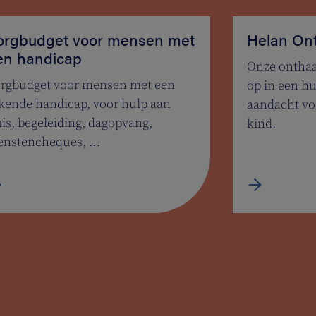
orgbudget voor mensen met
Helan On
en handicap
Onze onthaa
rgbudget voor mensen met een
op in een hu
kende handicap, voor hulp aan
aandacht vo
is, begeleiding, dagopvang,
kind.
enstencheques, …