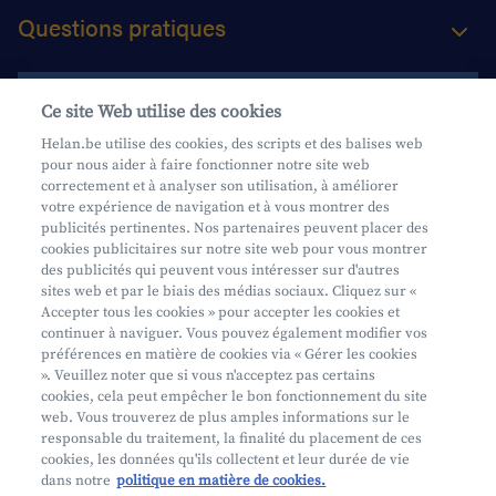
Questions pratiques
Contactez-nous
Ce site Web utilise des cookies
Helan.be utilise des cookies, des scripts et des balises web
pour nous aider à faire fonctionner notre site web
Aide et contact
correctement et à analyser son utilisation, à améliorer
Planifiez un entretien personnalisé
votre expérience de navigation et à vous montrer des
publicités pertinentes. Nos partenaires peuvent placer des
Où nous trouver
cookies publicitaires sur notre site web pour vous montrer
des publicités qui peuvent vous intéresser sur d'autres
sites web et par le biais des médias sociaux. Cliquez sur «
Accepter tous les cookies » pour accepter les cookies et
continuer à naviguer. Vous pouvez également modifier vos
préférences en matière de cookies via « Gérer les cookies
». Veuillez noter que si vous n'acceptez pas certains
cookies, cela peut empêcher le bon fonctionnement du site
Mifid
web. Vous trouverez de plus amples informations sur le
Privacy
responsable du traitement, la finalité du placement de ces
cookies, les données qu'ils collectent et leur durée de vie
Info juridique
dans notre
politique en matière de cookies.
Soumis au contrôle de l'OCM