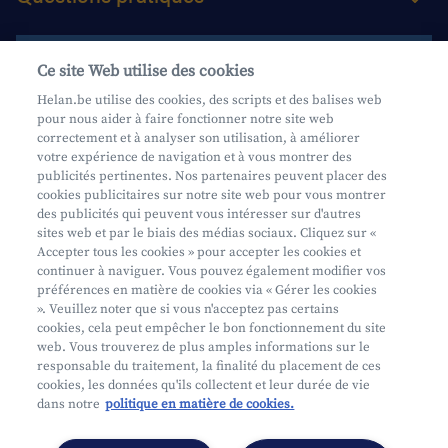
Contactez-nous
Ce site Web utilise des cookies
Helan.be utilise des cookies, des scripts et des balises web
pour nous aider à faire fonctionner notre site web
Aide et contact
correctement et à analyser son utilisation, à améliorer
votre expérience de navigation et à vous montrer des
Prendre rendez-vous
publicités pertinentes. Nos partenaires peuvent placer des
Où nous trouver
cookies publicitaires sur notre site web pour vous montrer
des publicités qui peuvent vous intéresser sur d'autres
sites web et par le biais des médias sociaux. Cliquez sur «
Accepter tous les cookies » pour accepter les cookies et
continuer à naviguer. Vous pouvez également modifier vos
préférences en matière de cookies via « Gérer les cookies
». Veuillez noter que si vous n'acceptez pas certains
cookies, cela peut empêcher le bon fonctionnement du site
Mifid
web. Vous trouverez de plus amples informations sur le
Privacy
responsable du traitement, la finalité du placement de ces
cookies, les données qu'ils collectent et leur durée de vie
Juridische info
dans notre
politique en matière de cookies.
Onderworpen aan de controle van CDZ
Segmentatie