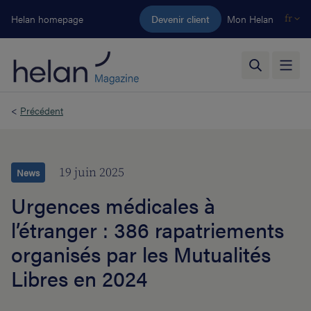
Aller au contenu principal
Helan homepage
Devenir client
Mon Helan
fr
<
Précédent
19 juin 2025
News
Urgences médicales à
l’étranger : 386 rapatriements
organisés par les Mutualités
Libres en 2024