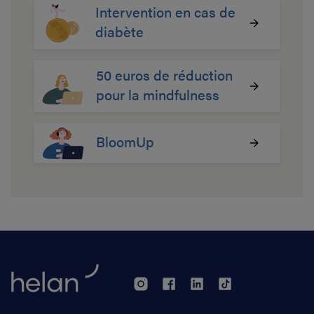
Intervention en cas de
diabète
50 euros de réduction
pour la mindfulness
BloomUp