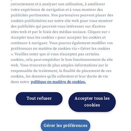
Aide et contact
correctement et à analyser son utilisation, à améliorer
Prendre rendez-vous
votre expérience de navigation et à vous montrer des
publicités pertinentes. Nos partenaires peuvent placer des
Où nous trouver
cookies publicitaires sur notre site web pour vous montrer
des publicités qui peuvent vous intéresser sur d'autres
sites web et par le biais des médias sociaux. Cliquez sur «
Accepter tous les cookies » pour accepter les cookies et
continuer à naviguer. Vous pouvez également modifier vos
préférences en matière de cookies via « Gérer les cookies
». Veuillez noter que si vous n'acceptez pas certains
cookies, cela peut empêcher le bon fonctionnement du site
Mifid
web. Vous trouverez de plus amples informations sur le
Privacy
responsable du traitement, la finalité du placement de ces
cookies, les données qu'ils collectent et leur durée de vie
Juridische info
dans notre
politique en matière de cookies.
Onderworpen aan de controle van CDZ
Segmentatie
Tout refuser
Accepter tous les
Gérer les préférences
cookies
Gérer les préférences