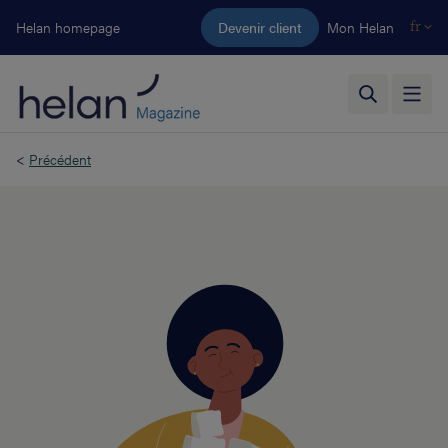
Aller au contenu principal
Helan homepage
Devenir client
Mon Helan
fr
<
Précédent