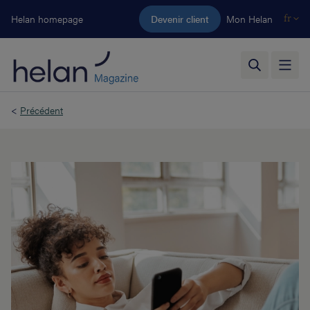
Aller au contenu principal
Helan homepage
Devenir client
Mon Helan
fr
<
Précédent