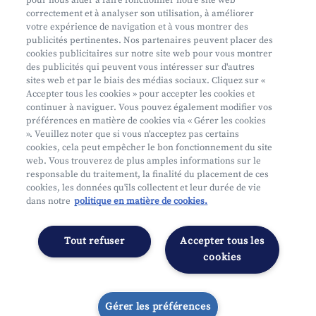
pour nous aider à faire fonctionner notre site web
Aide et contact
correctement et à analyser son utilisation, à améliorer
votre expérience de navigation et à vous montrer des
Prendre rendez-vous
publicités pertinentes. Nos partenaires peuvent placer des
Où nous trouver
cookies publicitaires sur notre site web pour vous montrer
des publicités qui peuvent vous intéresser sur d'autres
sites web et par le biais des médias sociaux. Cliquez sur «
Accepter tous les cookies » pour accepter les cookies et
continuer à naviguer. Vous pouvez également modifier vos
préférences en matière de cookies via « Gérer les cookies
». Veuillez noter que si vous n'acceptez pas certains
cookies, cela peut empêcher le bon fonctionnement du site
Mifid
web. Vous trouverez de plus amples informations sur le
Privacy
responsable du traitement, la finalité du placement de ces
cookies, les données qu'ils collectent et leur durée de vie
Juridische info
dans notre
politique en matière de cookies.
Onderworpen aan de controle van CDZ
Segmentatie
Tout refuser
Accepter tous les
Gérer les préférences
cookies
Gérer les préférences