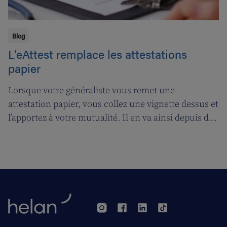
Blog
L'eAttest remplace les attestations
papier
Lorsque votre généraliste vous remet une
attestation papier, vous collez une vignette dessus et
l’apportez à votre mutualité. Il en va ainsi depuis des
décennies, mais tout cela prendra bientôt fin. A
partir du 1er janvier 2018, l’attestation électronique
(eAttest) verra le jour et cette évolution importante
vous facilitera grandement la vie.