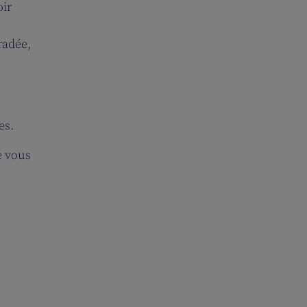
oir
radée,
es.
e vous