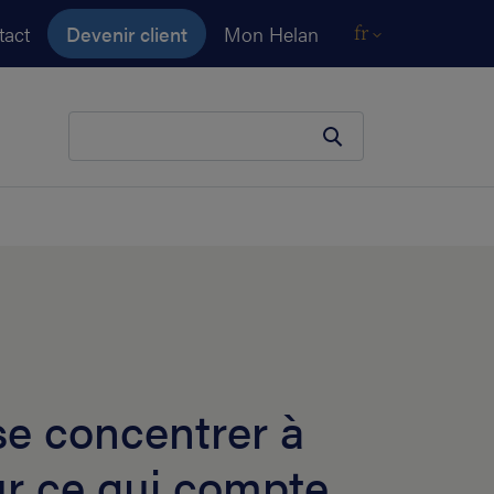
tact
Devenir client
Mon Helan
fr
Votre terme de recherche
e concentrer à
r ce qui compte