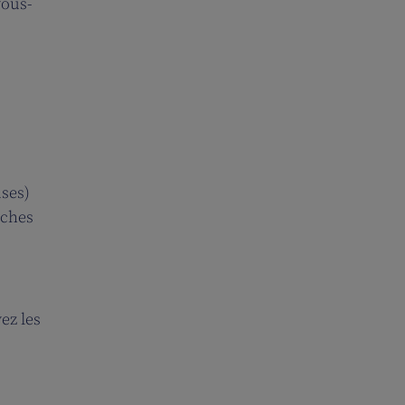
vous-
uses)
âches
ez les