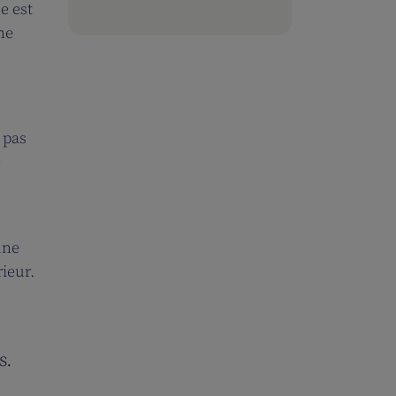
e est
ne
 pas
e
une
ieur.
s.