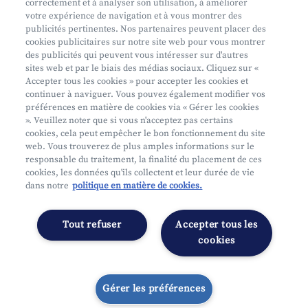
correctement et à analyser son utilisation, à améliorer
votre expérience de navigation et à vous montrer des
Prendre rendez-vous
publicités pertinentes. Nos partenaires peuvent placer des
Où nous trouver
cookies publicitaires sur notre site web pour vous montrer
des publicités qui peuvent vous intéresser sur d'autres
sites web et par le biais des médias sociaux. Cliquez sur «
Accepter tous les cookies » pour accepter les cookies et
continuer à naviguer. Vous pouvez également modifier vos
préférences en matière de cookies via « Gérer les cookies
». Veuillez noter que si vous n'acceptez pas certains
cookies, cela peut empêcher le bon fonctionnement du site
Mifid
web. Vous trouverez de plus amples informations sur le
Privacy
responsable du traitement, la finalité du placement de ces
cookies, les données qu'ils collectent et leur durée de vie
Juridische info
dans notre
politique en matière de cookies.
Onderworpen aan de controle van CDZ
Segmentatie
Tout refuser
Accepter tous les
Gérer les préférences
cookies
Gérer les préférences