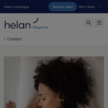
Aller au contenu principal
Helan homepage
Devenir client
Mon Helan
fr
<
Précédent