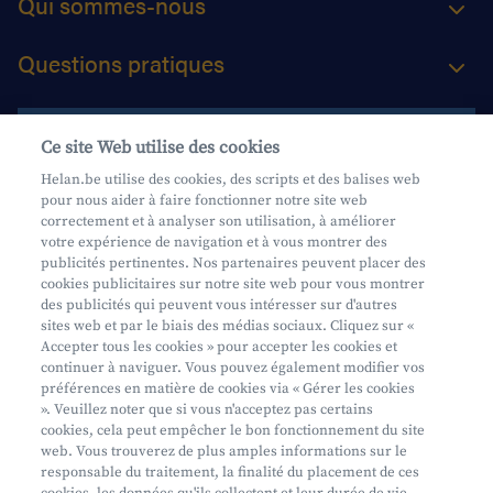
Qui sommes-nous
Questions pratiques
Contactez-nous
Ce site Web utilise des cookies
Helan.be utilise des cookies, des scripts et des balises web
pour nous aider à faire fonctionner notre site web
Aide et contact
correctement et à analyser son utilisation, à améliorer
votre expérience de navigation et à vous montrer des
Prendre rendez-vous
publicités pertinentes. Nos partenaires peuvent placer des
Où nous trouver
cookies publicitaires sur notre site web pour vous montrer
des publicités qui peuvent vous intéresser sur d'autres
sites web et par le biais des médias sociaux. Cliquez sur «
Accepter tous les cookies » pour accepter les cookies et
continuer à naviguer. Vous pouvez également modifier vos
préférences en matière de cookies via « Gérer les cookies
». Veuillez noter que si vous n'acceptez pas certains
cookies, cela peut empêcher le bon fonctionnement du site
Mifid
web. Vous trouverez de plus amples informations sur le
Privacy
responsable du traitement, la finalité du placement de ces