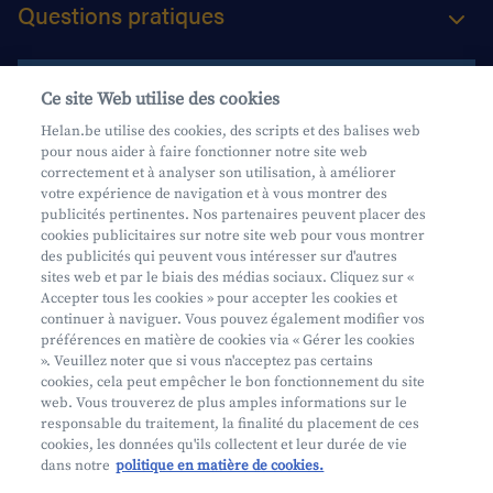
Questions pratiques
Contactez-nous
Ce site Web utilise des cookies
Helan.be utilise des cookies, des scripts et des balises web
pour nous aider à faire fonctionner notre site web
Aide et contact
correctement et à analyser son utilisation, à améliorer
votre expérience de navigation et à vous montrer des
Prendre rendez-vous
publicités pertinentes. Nos partenaires peuvent placer des
Où nous trouver
cookies publicitaires sur notre site web pour vous montrer
des publicités qui peuvent vous intéresser sur d'autres
sites web et par le biais des médias sociaux. Cliquez sur «
Accepter tous les cookies » pour accepter les cookies et
continuer à naviguer. Vous pouvez également modifier vos
préférences en matière de cookies via « Gérer les cookies
». Veuillez noter que si vous n'acceptez pas certains
cookies, cela peut empêcher le bon fonctionnement du site
Mifid
web. Vous trouverez de plus amples informations sur le
Privacy
responsable du traitement, la finalité du placement de ces
cookies, les données qu'ils collectent et leur durée de vie
Juridische info
dans notre
politique en matière de cookies.
Onderworpen aan de controle van CDZ