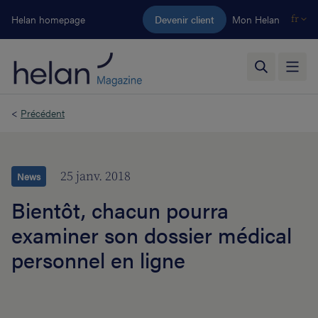
Aller au contenu principal
Helan homepage
Devenir client
Mon Helan
fr
<
Précédent
25 janv. 2018
News
Bientôt, chacun pourra
examiner son dossier médical
personnel en ligne